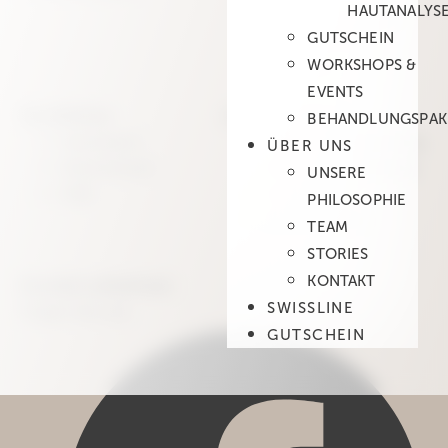
HAUTANALYS
Alle Behandlungen
GUTSCHEIN
Termin anfragen
WORKSHOPS &
Gutschein
EVENTS
Rechtliches
Labo Spa Zürich
BEHANDLUNGSPAK
Impressum
Massage Behandlung
ÜBER UNS
Datenschutz
Gesichtsbehandlung
UNSERE
AGB
Hydrafacial
PHILOSOPHIE
Microneedling
TEAM
STORIES
KONTAKT
Kontakt aufnehmen
SWISSLINE
Folgen Sie uns
GUTSCHEIN