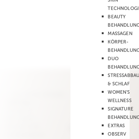
SKIN
TECHNOLOGI
BEAUTY
BEHANDLUN
MASSAGEN
KÖRPER­
BEHANDLUN
DUO
BEHANDLUN
STRESSABBA
& SCHLAF
WOMEN’S
WELLNESS
LABO Spa
SIGNATURE
Talacker 41
BEHANDLUN
8001 Zürich
EXTRAS
043 497 34 40
Kundenservice
info@labospa.ch
OBSERV
Kontakt