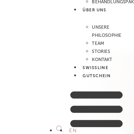
BEHANDLUNGSPAK
Hals (zusätzlich)
CHF 50.–
ÜBER UNS
Hals & Dekolleté (zusätzlich)
CHF 120.–
UNSERE
PHILOSOPHIE
TEAM
STORIES
KONTAKT
SWISSLINE
ABONNIEREN SIE
GUTSCHEIN
UNSEREN NEWSLETTER
Erhalten Sie exklusive Einblicke in neue
Behandlungen, Hautpflege-Expertise, Events und
besondere Angebote im LABO Spa by Swissline.
Facebook
EN