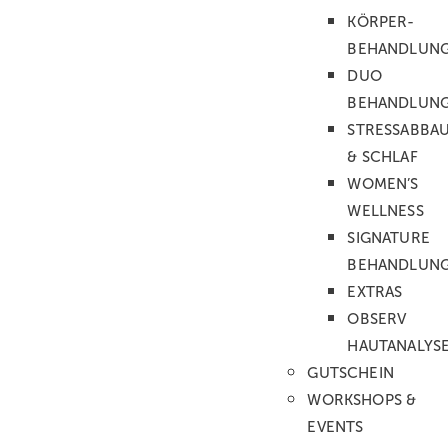
chemisches Peeling und schmerzfreie
KÖRPER­
Extraktionen mit der patentierten Vortex-Fusion-
BEHANDLUN
Technologie für ein glattes, klares und strahlendes
DUO
Hautbild. Gezielte Booster und LED-Therapie
BEHANDLUN
optimieren die Ergebnisse individuell auf Ihre
STRESSABBA
Hautbedürfnisse abgestimmt. Die Behandlung
& SCHLAF
endet mit intensiver Feuchtigkeitspflege und
WOMEN’S
Antioxidantien für maximale Ausstrahlung und
WELLNESS
gesunde Haut.
SIGNATURE
75 Min. / CHF 270.–
BEHANDLUN
EXTRAS
JETZT BUCHEN
OBSERV
HAUTANALYS
GUTSCHEIN
WORKSHOPS &
Gesicht bis 75 Min.
CHF 270.–
EVENTS